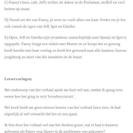
C) Fanny's huis, cafe, Jeff's zolder, de daken in de Poelstraat, mcBill en veel
buiten op straat.
D) Vooral uit die van Fanny, je weet en voelt alles van haar. Verder zie je het
ook vanuit de ogen van Jeff, Igor en Güntha.
E) Open, Jeff en Güntha zijn ervandoor, waarschijnlijk naar Spanje en Igor is
opgepakt. Fanny krijgt een relatie met Martin en ze hoopt dat ze genoeg
heeft bereikt met haar verslag en heeft het gestuurd naar alle kranten, bureau
jeugdzorg en meer van die instanties in de buurt.
Leeservaringen;
Het onderwerp van het verhaal sprak me best wel aan, omdat ik graag wou
weten hoe het ging in zo'n 'loverboycircuit'.
Het boek heeft me geen nieuwe kanten van het verhaal laten zien, ik had
eigenlijk al wel verwacht dat het zo zou gaan.
Ik ben door het verhaal wel aan het denken gezet, wat er had er kunnen
gebeuren als Fanny nog dieper in de problemen was gekomen?