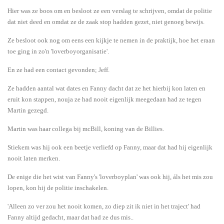
Hier was ze boos om en besloot ze een verslag te schrijven, omdat de politie
dat niet deed en omdat ze de zaak stop hadden gezet, niet genoeg bewijs.
Ze besloot ook nog om eens een kijkje te nemen in de praktijk, hoe het eraan
toe ging in zo'n 'loverboyorganisatie'.
En ze had een contact gevonden; Jeff.
Ze hadden aantal wat dates en Fanny dacht dat ze het hierbij kon laten en
eruit kon stappen, nouja ze had nooit eigenlijk meegedaan had ze tegen
Martin gezegd.
Martin was haar collega bij mcBill, koning van de Billies.
Stiekem was hij ook een beetje verliefd op Fanny, maar dat had hij eigenlijk
nooit laten merken.
De enige die het wist van Fanny's 'loverboyplan' was ook hij, áls het mis zou
lopen, kon hij de politie inschakelen.
'Alleen zo ver zou het nooit komen, zo diep zit ik niet in het traject' had
Fanny altijd gedacht, maar dat had ze dus mis..