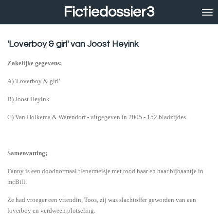
Fictiedossier3
Ga
direct
naar
de
'Loverboy & girl' van Joost Heyink
hoofdinhoud
Zakelijke gegevens;
A) 'Loverboy & girl'
B) Joost Heyink
C) Van Holkema & Warendorf - uitgegeven in 2005 - 152 bladzijdes.
Samenvatting;
Fanny is een doodnormaal tienermeisje met rood haar en haar bijbaantje in
mcBill.
Ze had vroeger een vriendin, Toos, zij was slachtoffer geworden van een
loverboy en verdween plotseling.