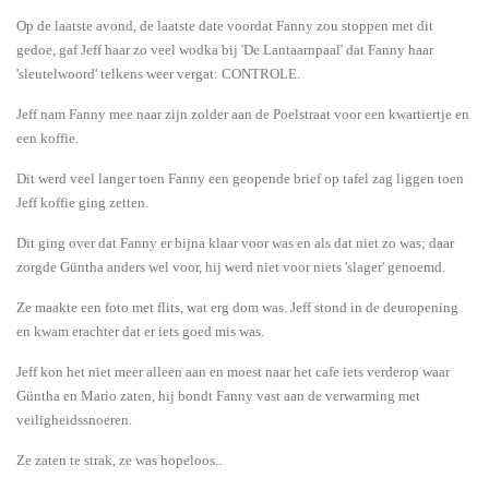
Op de laatste avond, de laatste date voordat Fanny zou stoppen met dit
gedoe, gaf Jeff haar zo veel wodka bij 'De Lantaarnpaal' dat Fanny haar
'sleutelwoord' telkens weer vergat: CONTROLE.
Jeff nam Fanny mee naar zijn zolder aan de Poelstraat voor een kwartiertje en
een koffie.
Dit werd veel langer toen Fanny een geopende brief op tafel zag liggen toen
Jeff koffie ging zetten.
Dit ging over dat Fanny er bijna klaar voor was en als dat niet zo was; daar
zorgde Güntha anders wel voor, hij werd niet voor niets 'slager' genoemd.
Ze maakte een foto met flits, wat erg dom was. Jeff stond in de deuropening
en kwam erachter dat er iets goed mis was.
Jeff kon het niet meer alleen aan en moest naar het cafe iets verderop waar
Güntha en Mario zaten, hij bondt Fanny vast aan de verwarming met
veiligheidssnoeren.
Ze zaten te strak, ze was hopeloos..