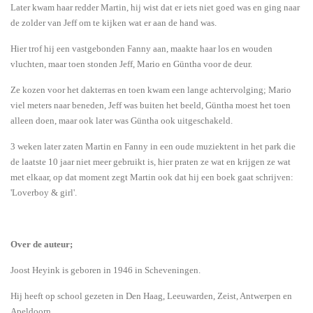
Later kwam haar redder Martin, hij wist dat er iets niet goed was en ging naar
de zolder van Jeff om te kijken wat er aan de hand was.
Hier trof hij een vastgebonden Fanny aan, maakte haar los en wouden
vluchten, maar toen stonden Jeff, Mario en Güntha voor de deur.
Ze kozen voor het dakterras en toen kwam een lange achtervolging; Mario
viel meters naar beneden, Jeff was buiten het beeld, Güntha moest het toen
alleen doen, maar ook later was Güntha ook uitgeschakeld.
3 weken later zaten Martin en Fanny in een oude muziektent in het park die
de laatste 10 jaar niet meer gebruikt is, hier praten ze wat en krijgen ze wat
met elkaar, op dat moment zegt Martin ook dat hij een boek gaat schrijven:
'Loverboy & girl'.
Over de auteur;
Joost Heyink is geboren in 1946 in Scheveningen.
Hij heeft op school gezeten in Den Haag, Leeuwarden, Zeist, Antwerpen en
Apeldoorn.