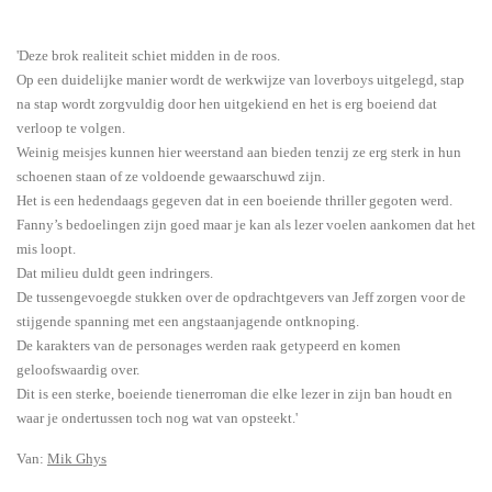
'Deze brok realiteit schiet midden in de roos.
Op een duidelijke manier wordt de werkwijze van loverboys uitgelegd, stap
na stap wordt zorgvuldig door hen uitgekiend en het is erg boeiend dat
verloop te volgen.
Weinig meisjes kunnen hier weerstand aan bieden tenzij ze erg sterk in hun
schoenen staan of ze voldoende gewaarschuwd zijn.
Het is een hedendaags gegeven dat in een boeiende thriller gegoten werd.
Fanny’s bedoelingen zijn goed maar je kan als lezer voelen aankomen dat het
mis loopt.
Dat milieu duldt geen indringers.
De tussengevoegde stukken over de opdrachtgevers van Jeff zorgen voor de
stijgende spanning met een angstaanjagende ontknoping.
De karakters van de personages werden raak getypeerd en komen
geloofswaardig over.
Dit is een sterke, boeiende tienerroman die elke lezer in zijn ban houdt en
waar je ondertussen toch nog wat van opsteekt.'
Van:
Mik Ghys